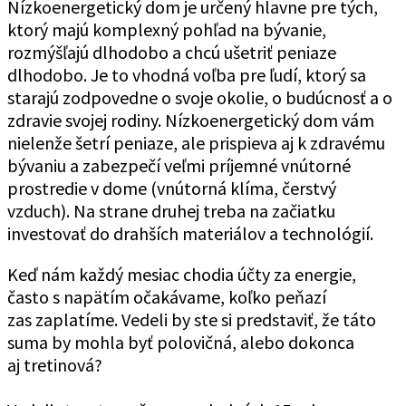
Nízkoenergetický dom je určený hlavne pre tých,
ktorý majú komplexný pohľad na bývanie,
rozmýšľajú dlhodobo a chcú ušetriť peniaze
dlhodobo. Je to vhodná voľba pre ľudí, ktorý sa
starajú zodpovedne o svoje okolie, o budúcnosť a o
zdravie svojej rodiny. Nízkoenergetický dom vám
nielenže šetrí peniaze, ale prispieva aj k zdravému
bývaniu a zabezpečí veľmi príjemné vnútorné
prostredie v dome (vnútorná klíma, čerstvý
vzduch). Na strane druhej treba na začiatku
investovať do drahších materiálov a technológií.
Keď nám každý mesiac chodia účty za energie,
často s napätím očakávame, koľko peňazí
zas zaplatíme. Vedeli by ste si predstaviť, že táto
suma by mohla byť polovičná, alebo dokonca
aj tretinová?