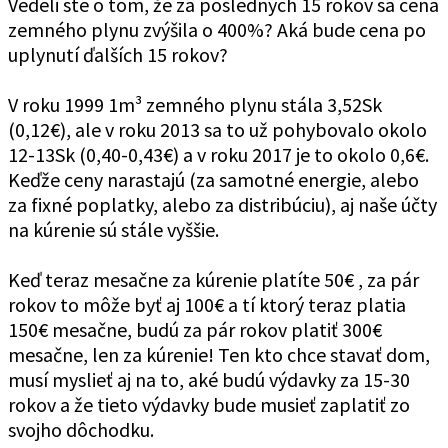
Vedeli ste o tom, že za posledných 15 rokov sa cena
zemného plynu zvýšila o 400%? Aká bude cena po
uplynutí ďalších 15 rokov?
V roku 1999 1m³ zemného plynu stála 3,52Sk
(0,12€), ale v roku 2013 sa to už pohybovalo okolo
12-13Sk (0,40-0,43€) a v roku 2017 je to okolo 0,6€.
Keďže ceny narastajú (za samotné energie, alebo
za fixné poplatky, alebo za distribúciu), aj naše účty
na kúrenie sú stále vyššie.
Keď teraz mesačne za kúrenie platíte 50€ , za pár
rokov to môže byť aj 100€ a tí ktorý teraz platia
150€ mesačne, budú za pár rokov platiť 300€
mesačne, len za kúrenie! Ten kto chce stavať dom,
musí myslieť aj na to, aké budú výdavky za 15-30
rokov a že tieto výdavky bude musieť zaplatiť zo
svojho dôchodku.