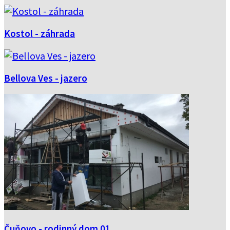
Kostol - záhrada
Bellova Ves - jazero
Čuňovo - rodinný dom 01