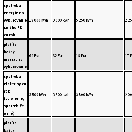
spotreba
energie na
vykurovanie
18 000 kWh
9 000 kWh
5 250 kWh
2 2
celého RD
za rok
platíte
každý
64 Eur
32 Eur
19 Eur
17 E
mesiac za
vykurovanie
spotreba
elektriny za
rok
3 500 kWh
3 500 kWh
3 500 kWh
2 0
(svietenie,
spotrebiče
a iné)
platíte
každý