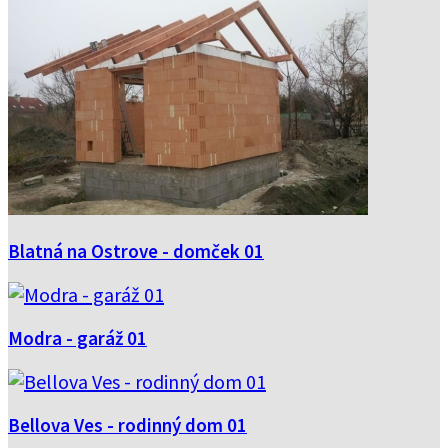
Blatná na Ostrove - domček 01
Modra - garáž 01
Bellova Ves - rodinný dom 01