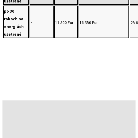
ušetrené
po 30
rokoch na
-
11 500 Eur
16 350 Eur
25 6
energiách
ušetrené