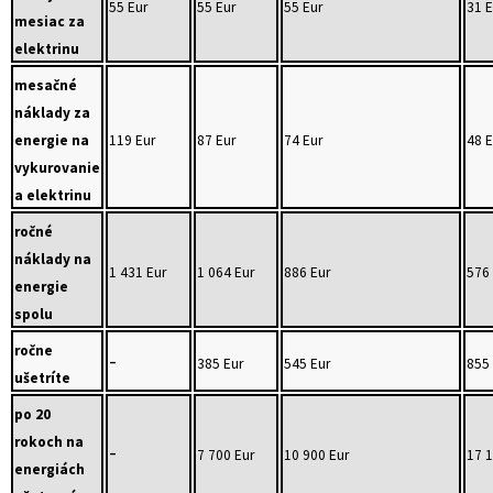
55 Eur
55 Eur
55 Eur
31 E
mesiac za
elektrinu
mesačné
náklady za
energie na
119 Eur
87 Eur
74 Eur
48 E
vykurovanie
a elektrinu
ročné
náklady na
1 431 Eur
1 064 Eur
886 Eur
576 
energie
spolu
ročne
-
385 Eur
545 Eur
855 
ušetríte
po 20
rokoch na
-
7 700 Eur
10 900 Eur
17 1
energiách